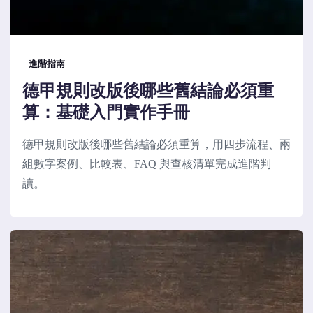
進階指南
德甲規則改版後哪些舊結論必須重
算：基礎入門實作手冊
德甲規則改版後哪些舊結論必須重算，用四步流程、兩
組數字案例、比較表、FAQ 與查核清單完成進階判
讀。