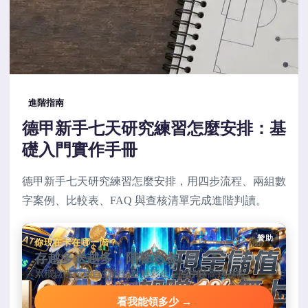
進階指南
德甲新手七天研究練習怎麼安排：基
礎入門實作手冊
德甲新手七天研究練習怎麼安排，用四步流程、兩組數
字案例、比較表、FAQ 與查核清單完成進階判讀。
贊助
你現在卡在哪一階？
存越多送越多，階梯彩金
累積儲值達標自動解鎖對應彩金，階梯越高送越狠。
看我能領多少 →