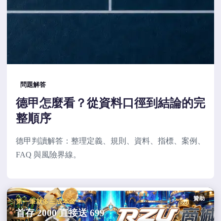
問題解答
德甲怎麼看？從資料口徑到結論的完
整順序
德甲判讀解答：整理定義、規則、資料、指標、案例、
FAQ 與風險界線。
贊助
第一筆就多三成本金
首存 2000 直接送 699