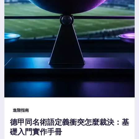
進階指南
德甲同名術語定義衝突怎麼裁決：基
礎入門實作手冊