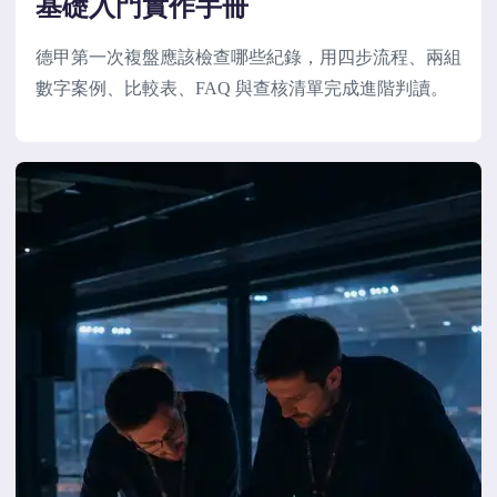
基礎入門實作手冊
德甲第一次複盤應該檢查哪些紀錄，用四步流程、兩組
數字案例、比較表、FAQ 與查核清單完成進階判讀。