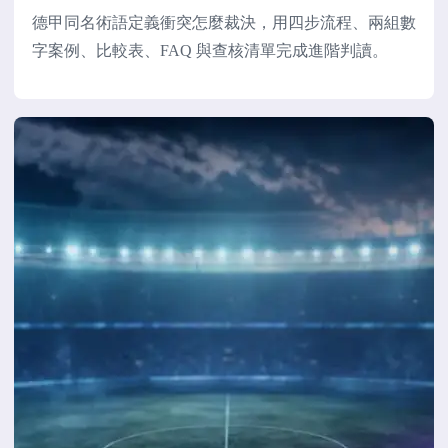
德甲同名術語定義衝突怎麼裁決，用四步流程、兩組數
字案例、比較表、FAQ 與查核清單完成進階判讀。