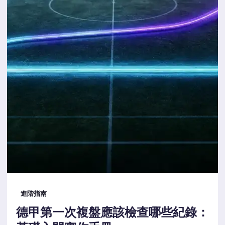
進階指南
德甲第一次複盤應該檢查哪些紀錄：