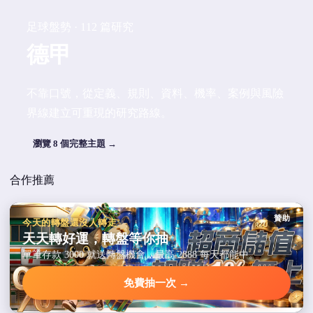
足球盤勢 · 112 篇研究
德甲
不靠口號，從定義、規則、資料、機率、案例與風險
界線建立可重現的研究路線。
瀏覽 8 個完整主題 →
合作推薦
贊助
今天的轉盤還沒人轉走
天天轉好運，轉盤等你抽
單筆存款 3000 就送轉盤機會，最高 2888 每天都能中。
免費抽一次 →