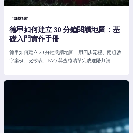
進階指南
德甲如何建立 30 分鐘閱讀地圖：基
礎入門實作手冊
德甲如何建立 30 分鐘閱讀地圖，用四步流程、兩組數
字案例、比較表、FAQ 與查核清單完成進階判讀。