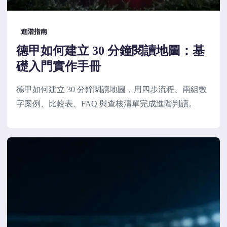
進階指南
德甲如何建立 30 分鐘閱讀地圖：基
礎入門實作手冊
德甲如何建立 30 分鐘閱讀地圖，用四步流程、兩組數
字案例、比較表、FAQ 與查核清單完成進階判讀。