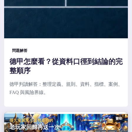
問題解答
德甲怎麼看？從資料口徑到結論的完
整順序
德甲判讀解答：整理定義、規則、資料、指標、案例、
FAQ 與風險界線。
贊助
很久沒回來？這包是你的
老玩家回歸再送一次