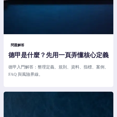
問題解答
德甲是什麼？先用一頁弄懂核心定義
德甲入門解答：整理定義、規則、資料、指標、案例、
FAQ 與風險界線。