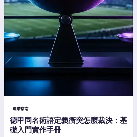
進階指南
德甲同名術語定義衝突怎麼裁決：基
礎入門實作手冊