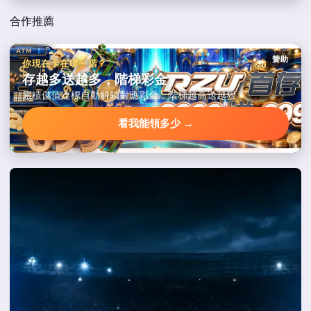
合作推薦
贊助
你現在卡在哪一階？
存越多送越多，階梯彩金
累積儲值達標自動解鎖對應彩金，階梯越高送越狠。
看我能領多少 →