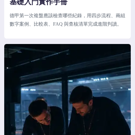
基礎入門實作手冊
德甲第一次複盤應該檢查哪些紀錄，用四步流程、兩組
數字案例、比較表、FAQ 與查核清單完成進階判讀。