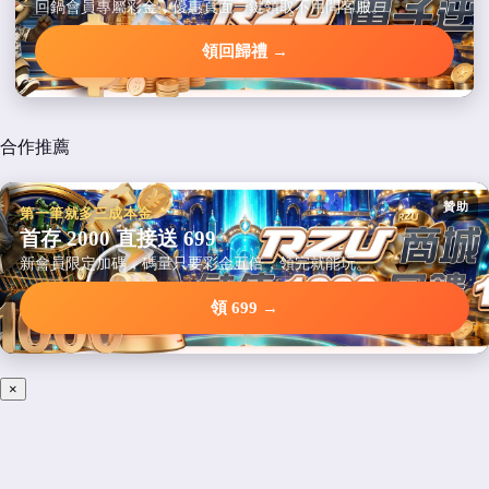
回鍋會員專屬彩金，優惠頁面一鍵領取不用問客服。
領回歸禮 →
合作推薦
贊助
第一筆就多三成本金
首存 2000 直接送 699
新會員限定加碼，碼量只要彩金五倍，領完就能玩。
領 699 →
×