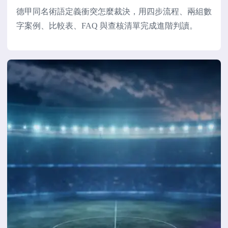
德甲同名術語定義衝突怎麼裁決，用四步流程、兩組數
字案例、比較表、FAQ 與查核清單完成進階判讀。