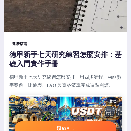
進階指南
德甲新手七天研究練習怎麼安排：基
礎入門實作手冊
德甲新手七天研究練習怎麼安排，用四步流程、兩組數
字案例、比較表、FAQ 與查核清單完成進階判讀。
贊助
第一筆就多三成本金
首存 2000 直接送 699
新會員限定加碼，碼量只要彩金五倍，領完就能玩。
領 699 →