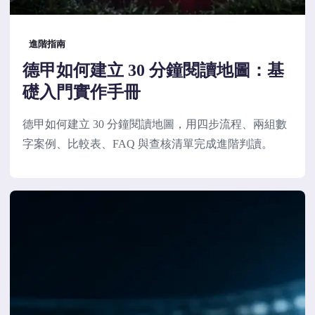
進階指南
德甲如何建立 30 分鐘閱讀地圖：基
礎入門實作手冊
德甲如何建立 30 分鐘閱讀地圖，用四步流程、兩組數
字案例、比較表、FAQ 與查核清單完成進階判讀。