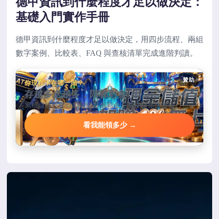
德甲資訊到什麼程度才足以做決定：
基礎入門實作手冊
德甲資訊到什麼程度才足以做決定，用四步流程、兩組
數字案例、比較表、FAQ 與查核清單完成進階判讀。
贊助
你現在卡在哪一階？
存越多送越多，階梯彩金
累積儲值達標自動解鎖對應彩金，階梯越高送越狠。
看我能領多少 →