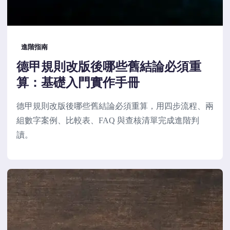
進階指南
德甲規則改版後哪些舊結論必須重
算：基礎入門實作手冊
德甲規則改版後哪些舊結論必須重算，用四步流程、兩
組數字案例、比較表、FAQ 與查核清單完成進階判
讀。