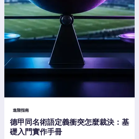
進階指南
德甲同名術語定義衝突怎麼裁決：基
礎入門實作手冊