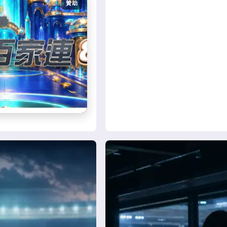
贊助
領
量
首
金