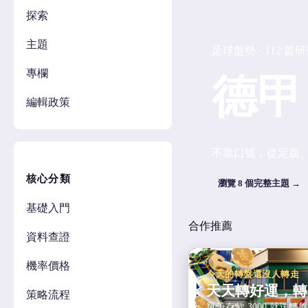
探索
主題
足球盤勢 · 112 篇
專欄
德甲
編輯政策
不靠口號，從定義
核心分類
瀏覽 8 個完整主題 →
基礎入門
合作推薦
資料查證
機率價格
今天的轉盤還沒人轉走
天天轉好運，轉
策略流程
單筆存款 3000 就送轉