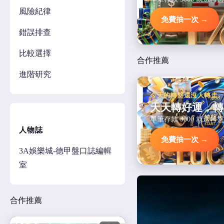
風險紀律
免費抽一次 →
錯誤排查
比較選擇
合作推薦
進階研究
今天的轉盤還沒人轉走
天天轉好運，轉
單筆存款 3000 就送轉
人物誌
免費抽一次 →
3A娛樂城-德甲盤口誌編輯
室
合作推薦