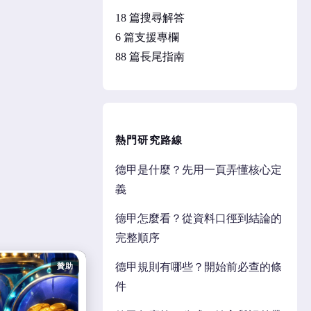
18 篇搜尋解答
6 篇支援專欄
88 篇長尾指南
熱門研究路線
德甲是什麼？先用一頁弄懂核心定
義
德甲怎麼看？從資料口徑到結論的
完整順序
德甲規則有哪些？開始前必查的條
贊助
件