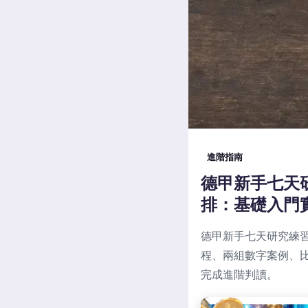
進階指南
德甲新手七天
排：基礎入門
德甲新手七天研究練
程、兩組數字案例、比
完成進階判讀。