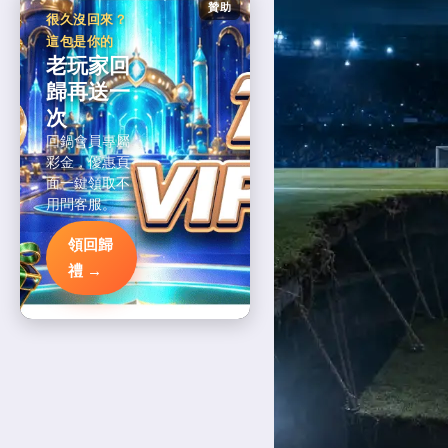
贊助
很久沒回來？
這包是你的
老玩家回
歸再送一
次
回鍋會員專屬
彩金，優惠頁
面一鍵領取不
用問客服。
領回歸
禮 →