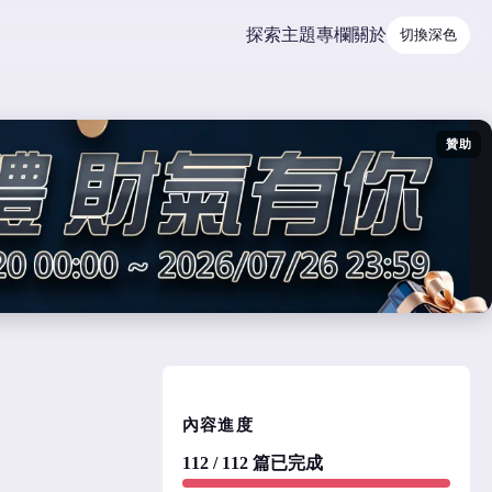
探索
主題
專欄
關於
切換深色
贊助
內容進度
112 / 112 篇已完成