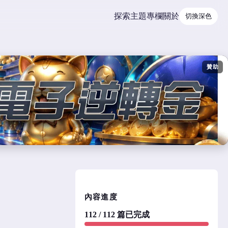
探索
主題
專欄
關於
切換深色
贊助
內容進度
112 / 112 篇已完成