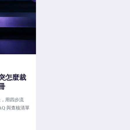
突怎麼裁
冊
決，用四步流
Q 與查核清單