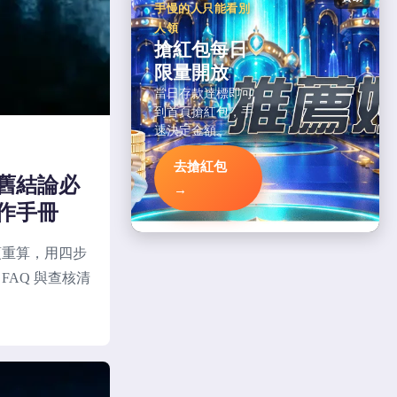
手慢的人只能看別
人領
搶紅包每日
限量開放
當日存款達標即可
到首頁搶紅包，手
速決定金額。
去搶紅包
舊結論必
→
作手冊
須重算，用四步
AQ 與查核清