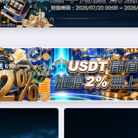
 699
只要彩金五倍，領完就能玩。