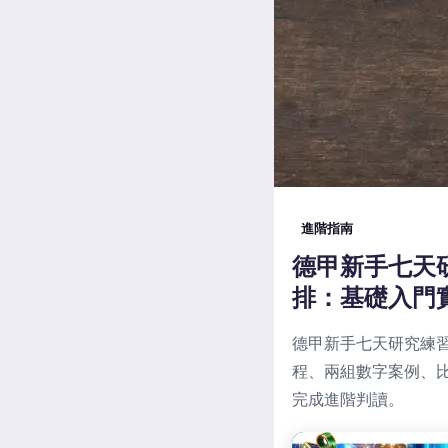
進階指南
德甲新手七天
排：基礎入門
德甲新手七天研究練
程、兩組數字案例、比
完成進階判讀。