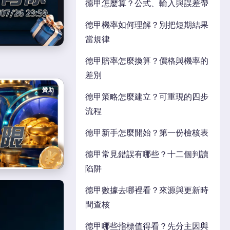
德甲怎麼算？公式、輸入與誤差帶
德甲機率如何理解？別把短期結果
當規律
德甲賠率怎麼換算？價格與機率的
差別
贊助
德甲策略怎麼建立？可重現的四步
流程
德甲新手怎麼開始？第一份檢核表
德甲常見錯誤有哪些？十二個判讀
陷阱
德甲數據去哪裡看？來源與更新時
間查核
德甲哪些指標值得看？先分主因與