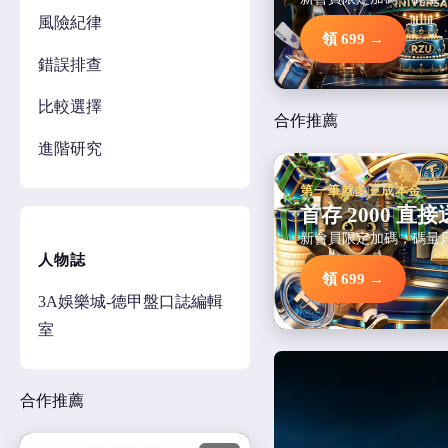
風險紀律
領 699 →
錯誤排查
比較選擇
合作推薦
進階研究
第一筆就多三成本金
首存 2000 直接送
新會員限定加碼，碼量
人物誌
領 699 →
3A娛樂城-德甲盤口誌編輯
室
合作推薦